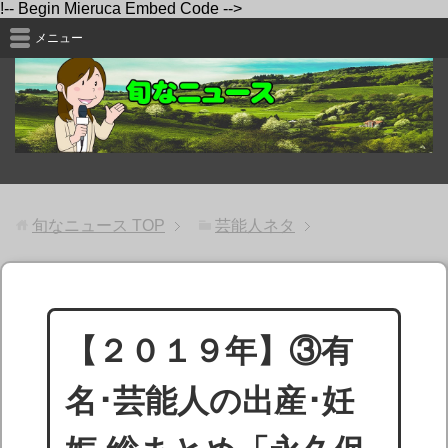
!-- Begin Mieruca Embed Code -->
メニュー
旬なニュース
TOP
芸能人ネタ
【２０１９年】③有
名･芸能人の出産･妊