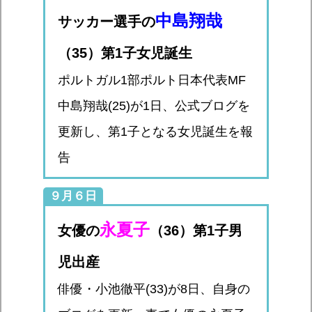
中島翔哉
サッカー選手の
（35）第1子女児誕生
ポルトガル1部ポルト日本代表MF
中島翔哉(25)が1日、公式ブログを
更新し、第1子となる女児誕生を報
告
９月６日
永夏子
女優の
（36）第1子男
児出産
俳優・小池徹平(33)が8日、自身の