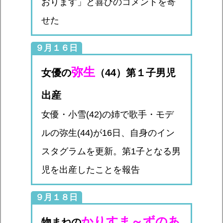
おります」と喜びのコメントを寄
せた
９月１６日
弥生
女優の
（44）第１子男児
出産
女優・小雪(42)の姉で歌手・モデ
ルの弥生(44)が16日、自身のイン
スタグラムを更新。第1子となる男
児を出産したことを報告
９月１８日
かりすま～ずのあ
物まねの