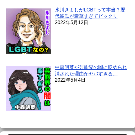
氷川きよしがLGBTって本当？歴
代彼氏が豪華すぎてビックリ
2022年5月12日
中森明菜が芸能界の闇に貶められ
消された理由がヤバすぎる。
2022年5月4日