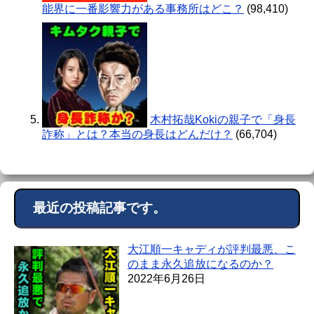
能界に一番影響力がある事務所はどこ？
(98,410)
木村拓哉Kokiの親子で「身長
詐称」とは？本当の身長はどんだけ？
(66,704)
最近の投稿記事です。
大江順一キャディが評判最悪、こ
のまま永久追放になるのか？
2022年6月26日