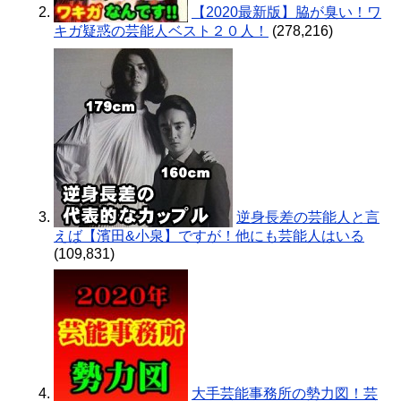
【2020最新版】脇が臭い！ワ
キガ疑惑の芸能人ベスト２０人！
(278,216)
逆身長差の芸能人と言
えば【濱田&小泉】ですが！他にも芸能人はいる
(109,831)
大手芸能事務所の勢力図！芸