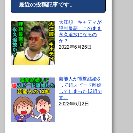
最近の投稿記事です。
大江順一キャディが
評判最悪、このまま
永久追放になるの
か？
2022年6月26日
芸能人が電撃結婚を
して超スピード離婚
してしまった12組で
す。
2022年6月2日