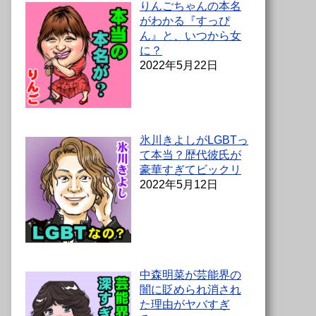
りんごちゃんの本名
がわかる『すっぴ
ん』と、いつから女
に？
2022年5月22日
氷川きよしがLGBTっ
て本当？歴代彼氏が
豪華すぎてビックリ
2022年5月12日
中森明菜が芸能界の
闇に貶められ消され
た理由がヤバすぎ