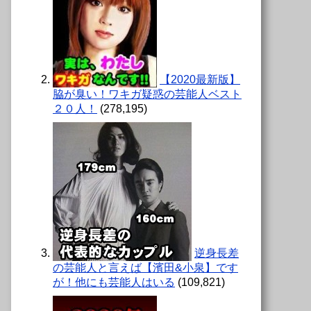
【2020最新版】
脇が臭い！ワキガ疑惑の芸能人ベスト
２０人！
(278,195)
逆身長差
の芸能人と言えば【濱田&小泉】です
が！他にも芸能人はいる
(109,821)