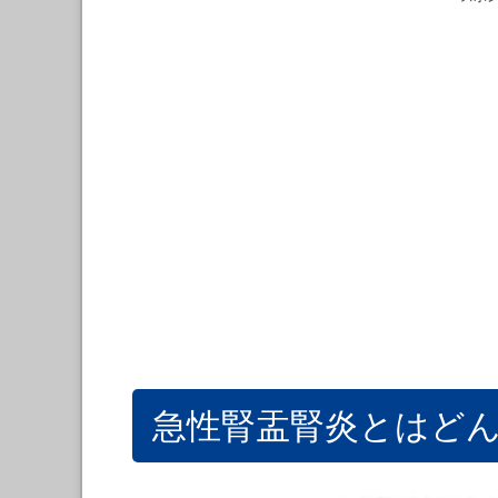
急性腎盂腎炎とはど