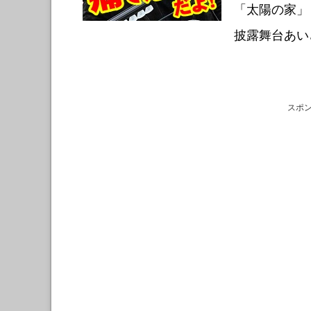
「太陽の家」
披露舞台あい
スポ