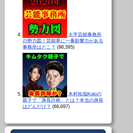
大手芸能事務所
の勢力図！芸能界に一番影響力がある
事務所はどこ？
(98,395)
木村拓哉Kokiの
親子で「身長詐称」とは？本当の身長
はどんだけ？
(66,697)