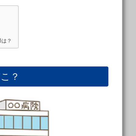
帰は？
どこ？