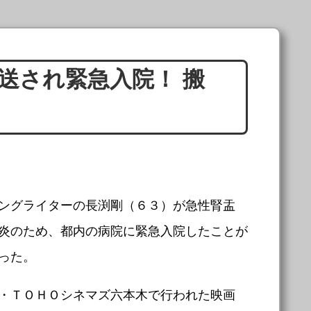
送され緊急入院！ 搬
ングライターの長渕剛（６３）が急性腎盂
炎のため、都内の病院に緊急入院したことが
った。
・ＴＯＨＯシネマズ六本木で行われた映画