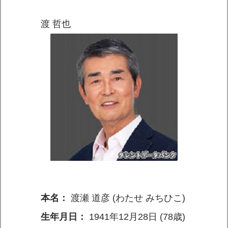
渡 哲也
本名：
渡瀬 道彦 (わたせ みちひこ)
生年月日：
1941年12月28日 (78歳)