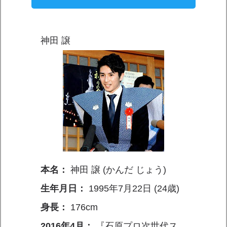
神田 譲
本名：
神田 譲 (かんだ じょう)
生年月日：
1995年7月22日 (24歳)
身長：
176cm
2016年4月：
『石原プロ次世代ス