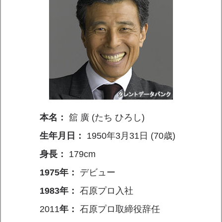
本名：
舘 廣 (たち ひろし)
生年月日：
1950年3月31日 (70歳)
身長：
179cm
1975年：
デビュー
1983年：
石原プロ入社
2011
年：
石原プロ取締役辞任