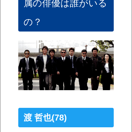
属の俳優は誰がいる
の？
渡 哲也(78)