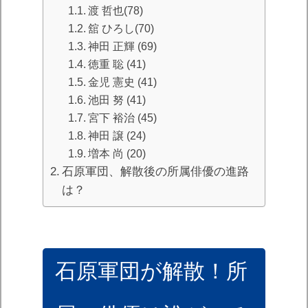
渡 哲也(78)
舘 ひろし(70)
神田 正輝 (69)
徳重 聡 (41)
金児 憲史 (41)
池田 努 (41)
宮下 裕治 (45)
神田 譲 (24)
増本 尚 (20)
石原軍団、解散後の所属俳優の進路
は？
石原軍団が解散！所