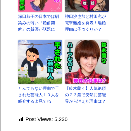
深田恭子の日本では馴
神田沙也加と村田充が
染みの薄い『婚前契
電撃離婚を発表！離婚
約』の賛否が話題に
理由は子づくりか？
とんでもない理由で干
【鈴木蘭々】人気絶頂
された芸能人１０人を
の２３歳で突然に芸能
紹介するよ見てね
界から消えた理由は？
Post Views:
5,230