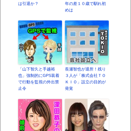
は引退か？
年の差１０歳で馴れ初
めは
「山下智久と手越裕
長瀬智也が退所！残り
也」強制的にGPS装着
３人が「株式会社ＴＯ
で行動を監視の外出禁
ＫＩＯ」設立の目的が
止令
発覚