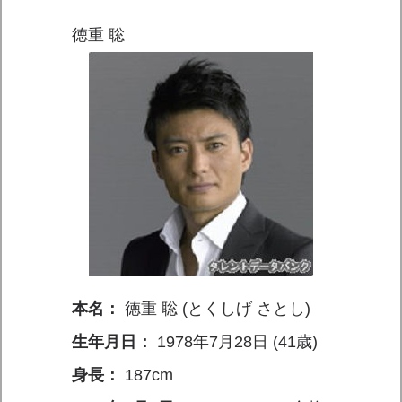
徳重 聡
本名：
徳重 聡 (とくしげ さとし)
生年月日：
1978年7月28日 (41歳)
身長：
187cm