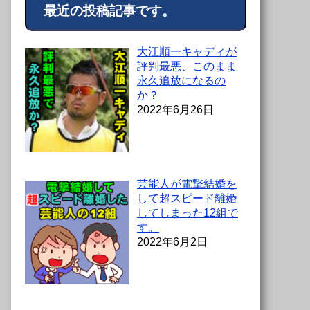
最近の投稿記事です。
大江順一キャディが
評判最悪、このまま
永久追放になるの
か？
2022年6月26日
芸能人が電撃結婚を
して超スピード離婚
してしまった12組で
す。
2022年6月2日