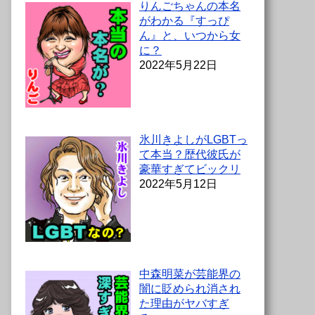
りんごちゃんの本名
がわかる『すっぴ
ん』と、いつから女
に？
2022年5月22日
氷川きよしがLGBTっ
て本当？歴代彼氏が
豪華すぎてビックリ
2022年5月12日
中森明菜が芸能界の
闇に貶められ消され
た理由がヤバすぎ