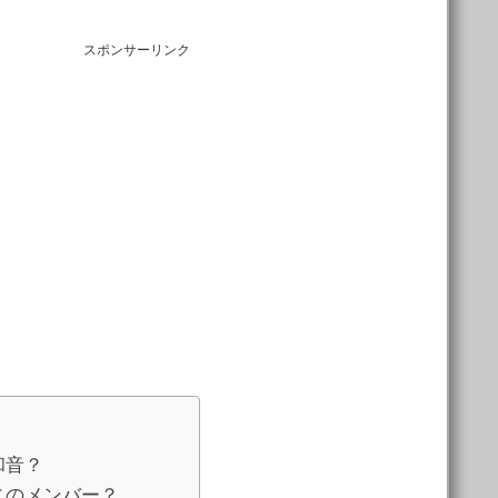
スポンサーリンク
和音？
じのメンバー？