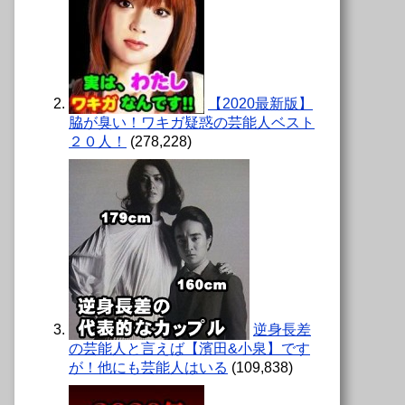
【2020最新版】
脇が臭い！ワキガ疑惑の芸能人ベスト
２０人！
(278,228)
逆身長差
の芸能人と言えば【濱田&小泉】です
が！他にも芸能人はいる
(109,838)