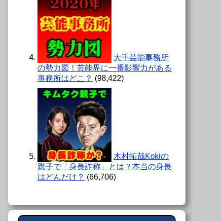
大手芸能事務所
の勢力図！芸能界に一番影響力がある
事務所はどこ？
(98,422)
木村拓哉Kokiの
親子で「身長詐称」とは？本当の身長
はどんだけ？
(66,706)