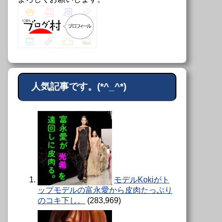
人気記事です。(*^_^*)
モデルKokiがト
ップモデルの富永愛から皮肉たっぷり
のコキ下し。
(283,969)