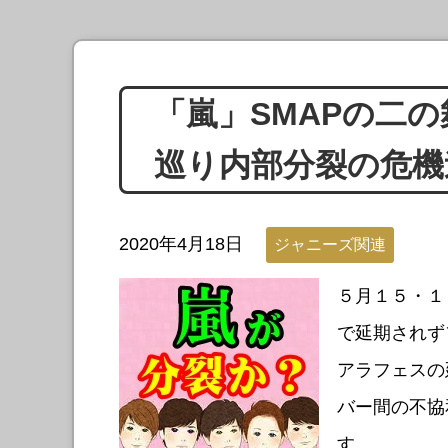
「嵐」SMAPの二
巡り内部分裂の危機
2020年4月18日
ジャニーズ関連
５月１５・１
で延期されず
アラフェスの
バー間の不協
す。