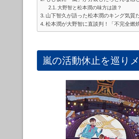
大野智と松本潤の味方は誰？
山下智久が語った松本潤のキング気質
松本潤が大野智に直談判！「不完全燃
嵐の活動休止を巡り