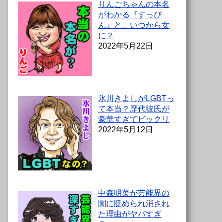
りんごちゃんの本名
がわかる『すっぴ
ん』と、いつから女
に？
2022年5月22日
氷川きよしがLGBTっ
て本当？歴代彼氏が
豪華すぎてビックリ
2022年5月12日
中森明菜が芸能界の
闇に貶められ消され
た理由がヤバすぎ