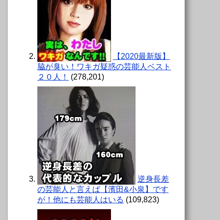
【2020最新版】
脇が臭い！ワキガ疑惑の芸能人ベスト
２０人！
(278,201)
逆身長差
の芸能人と言えば【濱田&小泉】です
が！他にも芸能人はいる
(109,823)