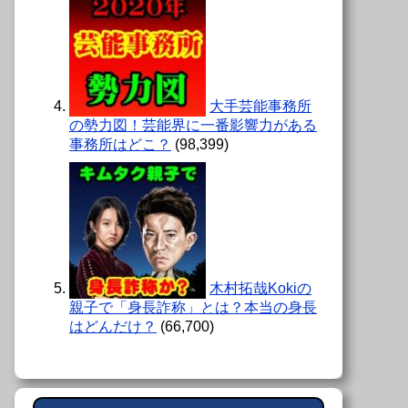
大手芸能事務所
の勢力図！芸能界に一番影響力がある
事務所はどこ？
(98,399)
木村拓哉Kokiの
親子で「身長詐称」とは？本当の身長
はどんだけ？
(66,700)