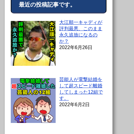
最近の投稿記事です。
大江順一キャディが
評判最悪、このまま
永久追放になるの
か？
2022年6月26日
芸能人が電撃結婚を
して超スピード離婚
してしまった12組で
す。
2022年6月2日