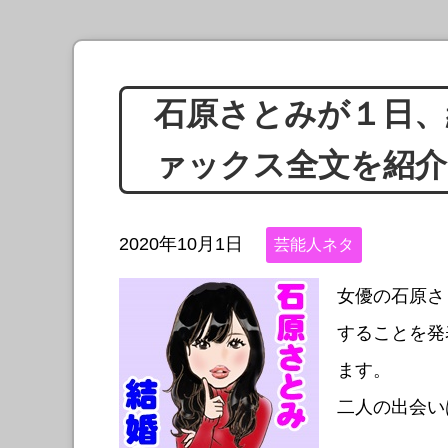
石原さとみが１日、
ァックス全文を紹介
2020年10月1日
芸能人ネタ
女優の石原さ
することを発
ます。
二人の出会い