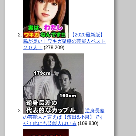
【2020最新版】
脇が臭い！ワキガ疑惑の芸能人ベスト
２０人！
(278,209)
逆身長差
の芸能人と言えば【濱田&小泉】です
が！他にも芸能人はいる
(109,830)