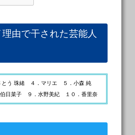
イ理由で干された芸能人
とう 珠緒 ４．マリエ ５．小森 純
伯日菜子 ９．水野美紀 １０．香里奈