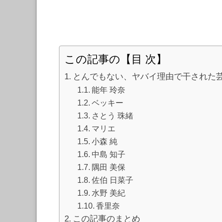
この記事の【目 次】
とんでもない、ヤバイ理由で干された
能年 玲奈
ベッキー
さとう 珠緒
マリエ
小森 純
中島 知子
隅田 美保
佐伯 日菜子
水野 美紀
香里奈
この記事のまとめ