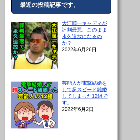
最近の投稿記事です。
大江順一キャディが
評判最悪、このまま
永久追放になるの
か？
2022年6月26日
芸能人が電撃結婚を
して超スピード離婚
してしまった12組で
す。
2022年6月2日