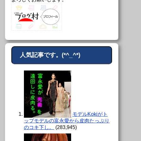
人気記事です。(*^_^*)
モデルKokiがト
ップモデルの富永愛から皮肉たっぷり
のコキ下し。
(283,945)