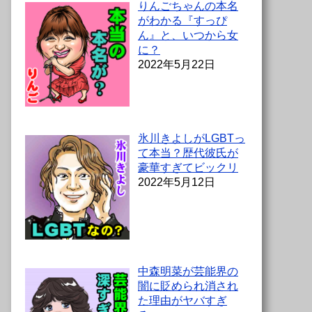
りんごちゃんの本名
がわかる『すっぴ
ん』と、いつから女
に？
2022年5月22日
氷川きよしがLGBTっ
て本当？歴代彼氏が
豪華すぎてビックリ
2022年5月12日
中森明菜が芸能界の
闇に貶められ消され
た理由がヤバすぎ