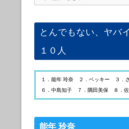
とんでもない、ヤバ
１０人
１．能年 玲奈 ２．ベッキー ３．さ
６．中島知子 ７．隅田美保 ８．佐
能年 玲奈