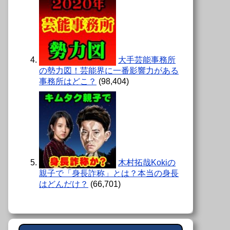
大手芸能事務所
の勢力図！芸能界に一番影響力がある
事務所はどこ？
(98,404)
木村拓哉Kokiの
親子で「身長詐称」とは？本当の身長
はどんだけ？
(66,701)