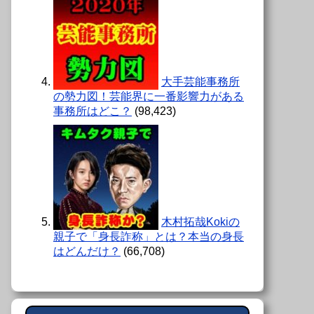
大手芸能事務所
の勢力図！芸能界に一番影響力がある
事務所はどこ？
(98,423)
木村拓哉Kokiの
親子で「身長詐称」とは？本当の身長
はどんだけ？
(66,708)