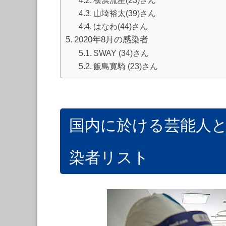
山埼裕太(39)さん
はなわ(44)さん
2020年8月の感染者
SWAY (34)さん
飯島寛騎 (23)さん
国内に於ける芸能人
染者リスト