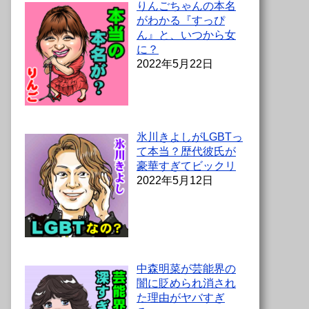
りんごちゃんの本名
がわかる『すっぴ
ん』と、いつから女
に？
2022年5月22日
氷川きよしがLGBTっ
て本当？歴代彼氏が
豪華すぎてビックリ
2022年5月12日
中森明菜が芸能界の
闇に貶められ消され
た理由がヤバすぎ