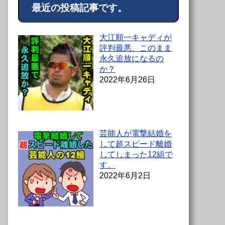
最近の投稿記事です。
大江順一キャディが
評判最悪、このまま
永久追放になるの
か？
2022年6月26日
芸能人が電撃結婚を
して超スピード離婚
してしまった12組で
す。
2022年6月2日