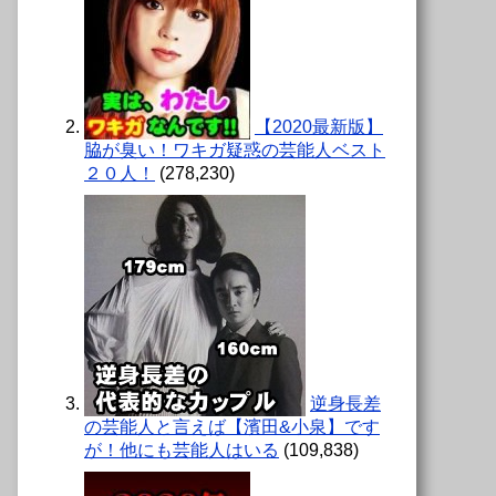
【2020最新版】
脇が臭い！ワキガ疑惑の芸能人ベスト
２０人！
(278,230)
逆身長差
の芸能人と言えば【濱田&小泉】です
が！他にも芸能人はいる
(109,838)