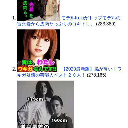
モデルKokiがトップモデルの
富永愛から皮肉たっぷりのコキ下し。
(283,889)
【2020最新版】脇が臭い！ワ
キガ疑惑の芸能人ベスト２０人！
(278,165)