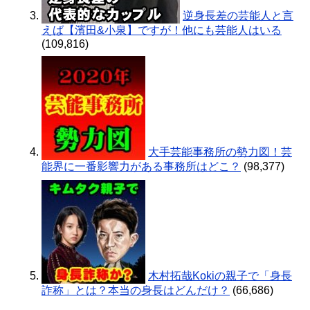
逆身長差の芸能人と言
えば【濱田&小泉】ですが！他にも芸能人はいる
(109,816)
大手芸能事務所の勢力図！芸
能界に一番影響力がある事務所はどこ？
(98,377)
木村拓哉Kokiの親子で「身長
詐称」とは？本当の身長はどんだけ？
(66,686)