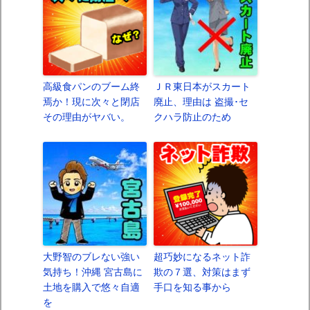
高級食パンのブーム終
ＪＲ東日本がスカート
焉か！現に次々と閉店
廃止、理由は 盗撮･セ
その理由がヤバい。
クハラ防止のため
大野智のブレない強い
超巧妙になるネット詐
気持ち！沖縄 宮古島に
欺の７選、対策はまず
土地を購入で悠々自適
手口を知る事から
を