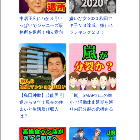
中居正広(47)が３月い
嫌いな女 2020 和田ア
っぱいでジャニーズ事
キ子Ｖ３達成、嫌われ
務所を退所！独立意向
ランキング２０！
【島田紳助】芸能界 引
「嵐」SMAPの二の舞
退から９年！現在の住
か？活動休止延期を巡
まいと生活及び収入
り内部分裂の危機迫る
は？