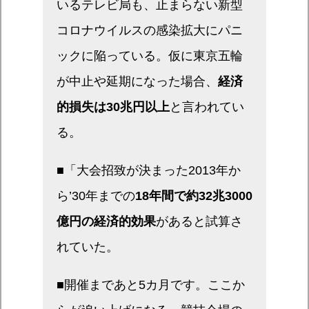
いるテレビ局も、止まらない新型
コロナウイルスの感染拡大にパニ
ックに陥っている。仮に東京五輪
が中止や延期になった場合、
経済
的損失は30兆円以上
と言われてい
る。
■「大会招致が決まった2013年か
ら’30年までの
18年間で約32兆3000
億円の経済的効果
があると試算さ
れていた。
■開催まであと5カ月です。ここか