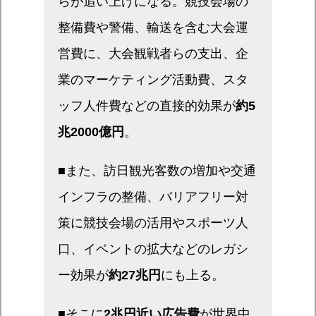
らが追い上げになる。競技会場の
整備費や警備、輸送を含む大会運
営費に、大会観戦者らの支出、企
業のマーケティング活動費、スタ
ッフ人件費などの直接的効果が
約5
兆2000億円
。
■また、訪日観光客数の増加や交通
インフラの整備、バリアフリー対
策に競技会場の活用やスポーツ人
口、イベントの拡大などのレガシ
ー効果が
約27兆円
にも上る。
■そこに
2兆円近い広告費
が世界中