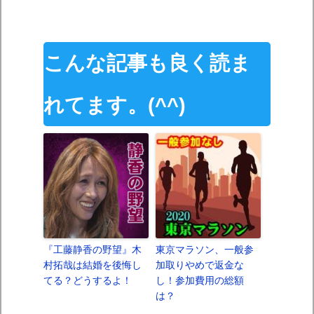
こんな記事も良く読ま
れてます。(^^)
『工藤静香の野望』木
東京マラソン、一般参
村拓哉は結婚を後悔し
加取りやめで返金な
てる？どうするよ！
し！参加費用の総額
は？