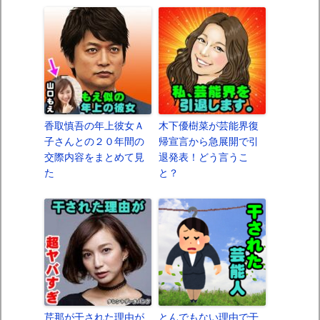
香取慎吾の年上彼女Ａ
木下優樹菜が芸能界復
子さんとの２０年間の
帰宣言から急展開で引
交際内容をまとめて見
退発表！どう言うこ
た
と？
芹那が干された理由が
とんでもない理由で干