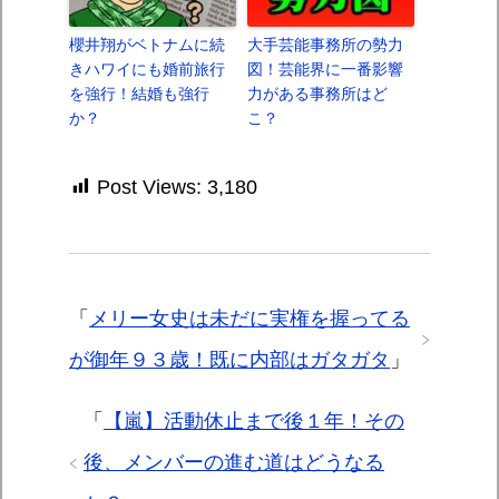
櫻井翔がベトナムに続
大手芸能事務所の勢力
きハワイにも婚前旅行
図！芸能界に一番影響
を強行！結婚も強行
力がある事務所はど
か？
こ？
Post Views:
3,180
「
メリー女史は未だに実権を握ってる
が御年９３歳！既に内部はガタガタ
」
「
【嵐】活動休止まで後１年！その
後、メンバーの進む道はどうなる