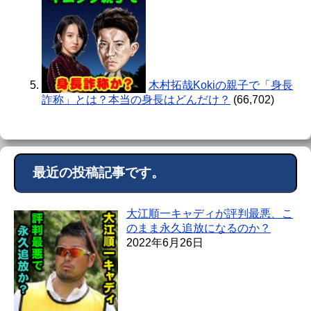
木村拓哉Kokiの親子で「身長
詐称」とは？本当の身長はどんだけ？
(66,702)
最近の投稿記事です。
大江順一キャディが評判最悪、こ
のまま永久追放になるのか？
2022年6月26日