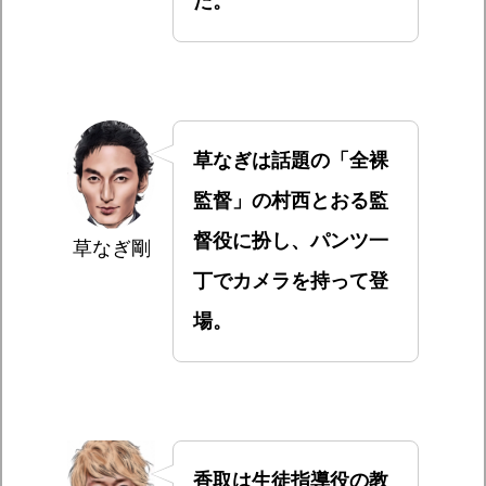
た。
草なぎは話題の「全裸
監督」の村西とおる監
督役に扮し、パンツ一
草なぎ剛
丁でカメラを持って登
場。
香取は生徒指導役の教