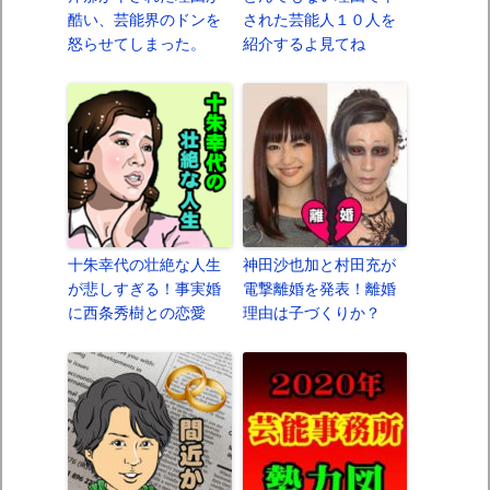
酷い、芸能界のドンを
された芸能人１０人を
怒らせてしまった。
紹介するよ見てね
十朱幸代の壮絶な人生
神田沙也加と村田充が
が悲しすぎる！事実婚
電撃離婚を発表！離婚
に西条秀樹との恋愛
理由は子づくりか？