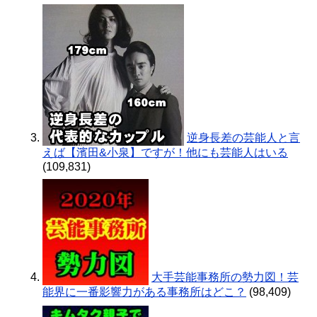
逆身長差の芸能人と言
えば【濱田&小泉】ですが！他にも芸能人はいる
(109,831)
大手芸能事務所の勢力図！芸
能界に一番影響力がある事務所はどこ？
(98,409)