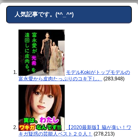
人気記事です。(*^_^*)
モデルKokiがトップモデルの
富永愛から皮肉たっぷりのコキ下し。
(283,948)
【2020最新版】脇が臭い！ワ
キガ疑惑の芸能人ベスト２０人！
(278,213)