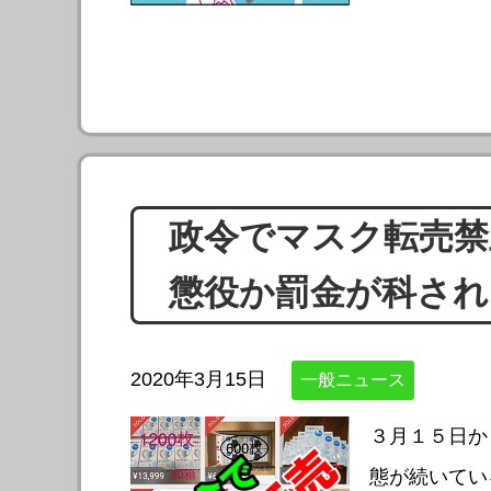
政令でマスク転売禁
懲役か罰金が科され
2020年3月15日
一般ニュース
３月１５日か
態が続いてい