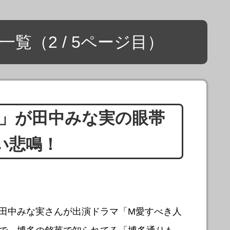
覧（2 / 5ページ目）
」が田中みな実の眼帯
い悲鳴！
田中みな実さんが出演ドラマ「М愛すべき人