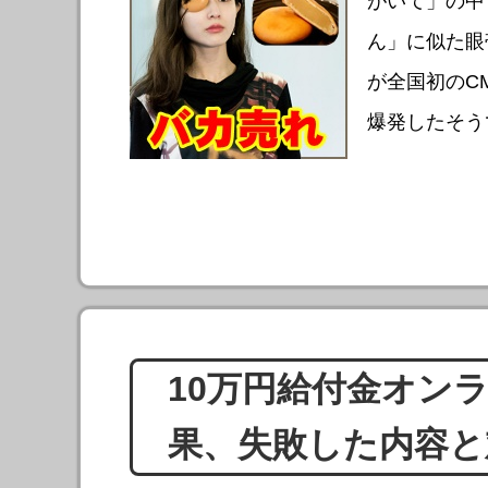
がいて」の中
ん」に似た眼
が全国初のC
爆発したそうで
10万円給付金オン
果、失敗した内容と