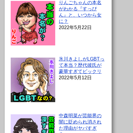
りんごちゃんの本名
がわかる『すっぴ
ん』と、いつから女
に？
2022年5月22日
氷川きよしがLGBTっ
て本当？歴代彼氏が
豪華すぎてビックリ
2022年5月12日
中森明菜が芸能界の
闇に貶められ消され
た理由がヤバすぎ