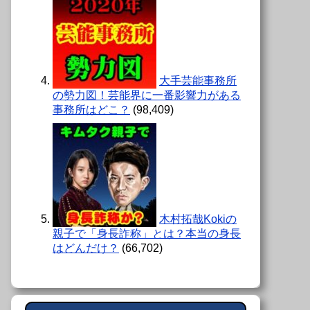
大手芸能事務所
の勢力図！芸能界に一番影響力がある
事務所はどこ？
(98,409)
木村拓哉Kokiの
親子で「身長詐称」とは？本当の身長
はどんだけ？
(66,702)