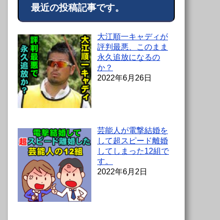
最近の投稿記事です。
大江順一キャディが
評判最悪、このまま
永久追放になるの
か？
2022年6月26日
芸能人が電撃結婚を
して超スピード離婚
してしまった12組で
す。
2022年6月2日