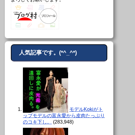
人気記事です。(*^_^*)
モデルKokiがト
ップモデルの富永愛から皮肉たっぷり
のコキ下し。
(283,948)