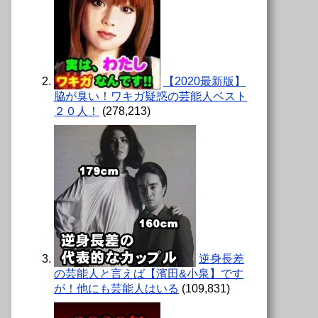
【2020最新版】
脇が臭い！ワキガ疑惑の芸能人ベスト
２０人！
(278,213)
逆身長差
の芸能人と言えば【濱田&小泉】です
が！他にも芸能人はいる
(109,831)