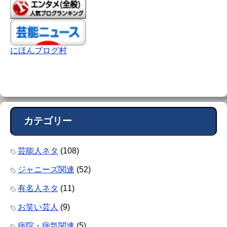
にほんブログ村
カテゴリー
芸能人ネタ
(108)
ジャニーズ関連
(52)
有名人ネタ
(11)
お笑い芸人
(9)
病院・病気関連
(5)