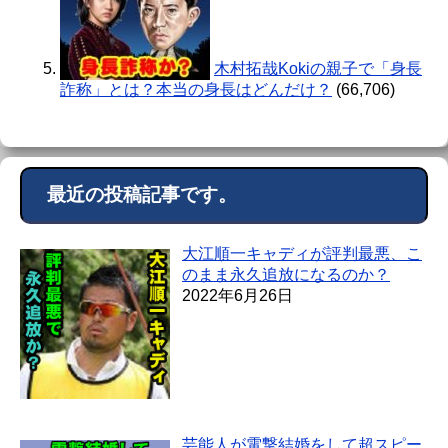
木村拓哉Kokiの親子で「身長
詐称」とは？本当の身長はどんだけ？
(66,706)
最近の投稿記事です。
大江順一キャディが評判最悪、こ
のまま永久追放になるのか？
2022年6月26日
芸能人が電撃結婚をして超スピー