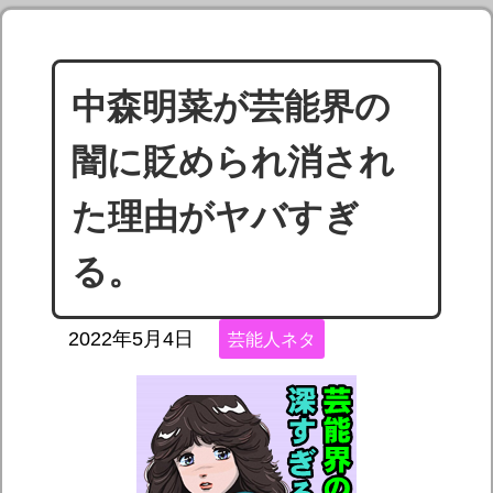
中森明菜が芸能界の
闇に貶められ消され
た理由がヤバすぎ
る。
2022年5月4日
芸能人ネタ