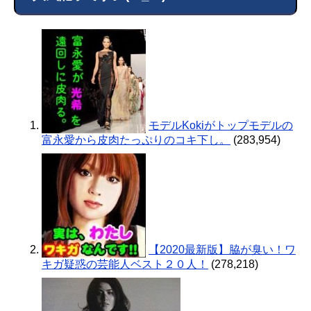
モデルKokiがトップモデルの
富永愛から皮肉たっぷりのコキ下し。
(283,954)
【2020最新版】脇が臭い！ワ
キガ疑惑の芸能人ベスト２０人！
(278,218)