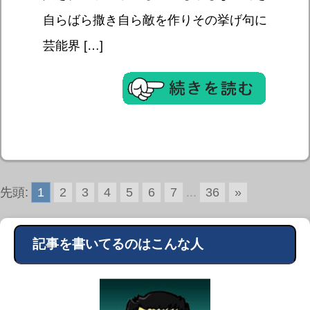
自らばら撒き自ら敵を作りその挙げ句に
芸能界 […]
先頭:
1
2
3
4
5
6
7
...
36
»
記事を書いてるのはこんな人